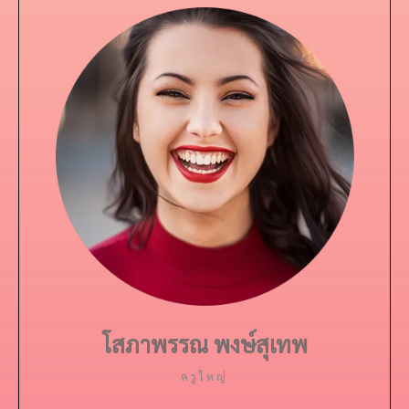
โสภาพรรณ พงษ์สุเทพ
ครูใหญ่